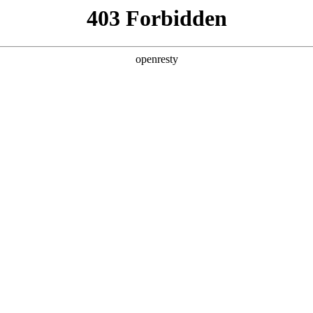
您需要什么帮助？
请填写您的相关情况，我们将及时联系您反馈处
*
公司
*
姓名
*
电话